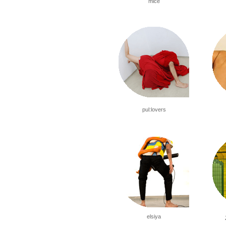
mice
pul:lovers
elsiya