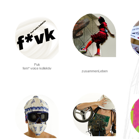
f*uk
fem* voice kollektiv
zusammenLeben