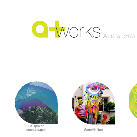
un-spoken
soundscapes
Stern*INNen