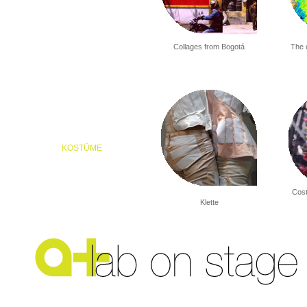
Collages from Bogotá
The 
KOSTÜME
Cost
Klette