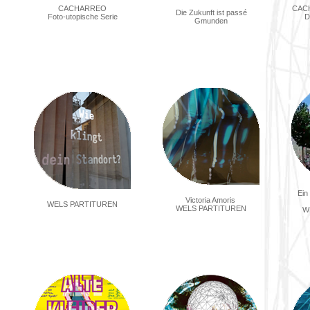
CACH
CACHARREO
Die Zukunft ist passé
D
Foto-utopische Serie
Gmunden
Ein
Victoria Amoris
WELS PARTITUREN
WELS PARTITUREN
W