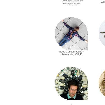
The dog is missing /
Why
A soap opereta
Body Configurations /
Reenacting VALIE