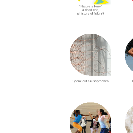
“Nature´s Fury”
a dead end,
a history of failure?
Speak out / Aussprechen