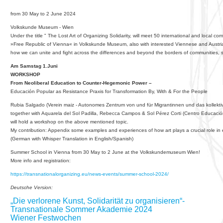
from 30 May to 2 June 2024
Volkskunde Museum - Wien
Under the title " The Lost Art of Organizing Solidarity, will meet 50 international and local c
»Free Republic of Vienna« in Volkskunde Museum, also with interested Viennese and Austrian cl
how we can unite and fight across the differences and beyond the borders of communities, s
Am Samstag 1.Juni
WORKSHOP
From Neoliberal Education to Counter-Hegemonic Power –
Educación Popular as Resistance Praxis for Transformation By, With & For the People
Rubia Salgado (Verein maiz - Autonomes Zentrum von und für Migrantinnen und das kollektiv
together with Aquarela del Sol Padilla, Rebecca Campos & Sol Pérez Corti (Centro Educació
will hold a workshop on the above mentioned topic.
My contribution: Appendix some examples and experiences of how art plays a crucial role in
(German with Whisper Translation in English/Spanish)
Summer School in Vienna from 30 May to 2 June at the Volkskundemuseum Wien!
More info and registration:
https://transnationalorganizing.eu/news-events/summer-school-2024/
Deutsche Version:
„Die verlorene Kunst, Solidarität zu organisieren“-
Transnationale Sommer Akademie 2024
Wiener Festwochen