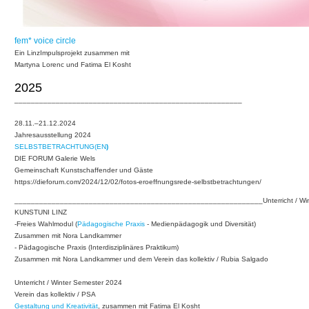
fem* voice circle
Ein LinzImpulsprojekt zusammen mit
Martyna Lorenc und Fatima El Kosht
2025
_______________________________________________________
28.11.–21.12.2024
Jahresausstellung 2024
SELBSTBETRACHTUNG(EN
)
DIE FORUM Galerie Wels
Gemeinschaft Kunstschaffender und Gäste
https://dieforum.com/2024/12/02/fotos-eroeffnungsrede-selbstbetrachtungen/
____________________________________________________________Unterricht / Win
KUNSTUNI LINZ
-Freies Wahlmodul (
Pädagogische Praxis
- Medienpädagogik und Diversität)
Zusammen mit Nora Landkammer
- Pädagogische Praxis (Interdisziplinäres Praktikum)
Zusammen mit Nora Landkammer und dem Verein das kollektiv / Rubia Salgado
Unterricht / Winter Semester 2024
Verein das kollektiv / PSA
Gestaltung und Kreativität
, zusammen mit Fatima El Kosht