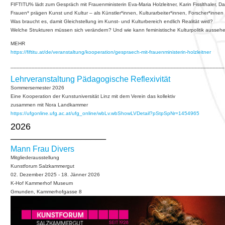
FIFTITU% lädt zum Gespräch mit Frauenministerin Eva-Maria Holzleitner, Karin Fisslthaler, 
Frauen* prägen Kunst und Kultur – als Künstler*innen, Kulturarbeiter*innen, Forscher*innen
Was braucht es, damit Gleichstellung im Kunst- und Kulturbereich endlich Realität wird?
Welche Strukturen müssen sich verändern? Und wie kann feministische Kulturpolitik ausseh
MEHR
https://fiftitu.at/de/veranstaltung/kooperation/gespraech-mit-frauenministerin-holzleitner
_______________________________________________________________________
Lehrveranstaltung Pädagogische Reflexivität
Sommersemester 2026
Eine Kooperation der Kunstuniversität Linz mit dem Verein das kollektiv
zusammen mit Nora Landkammer
https://ufgonline.ufg.ac.at/ufg_online/wbLv.wbShowLVDetail?pStpSpNr=1454965
2026
___________________
Mann Frau Divers
Mitgliederausstellung
Kunstforum Salzkammergut
02. Dezember 2025 - 18. Jänner 2026
K-Hof Kammerhof Museum
Gmunden, Kammerhofgasse 8