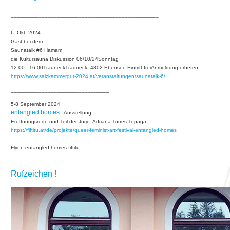
________________________________________________
6. Okt. 2024
Gast bei dem
Saunatalk #6 Hamam
die Kultursauna Diskussion 06/10/24Sonntag
12:00 - 16:00TrauneckTrauneck, 4802 Ebensee Eintritt freiAnmeldung erbeten
https://www.salzkammergut-2024.at/veranstaltungen/saunatalk-6/
________________________________
5-8 September 2024
entangled homes
- Ausstellung
Eröffnungsrede und Teil der Jury - Adriana Torres Topaga
https://fiftitu.at/de/projekte/queer-feminist-art-festival-entangled-homes
Flyer: entangled homes fiftitu
_______________________
Rufzeichen !