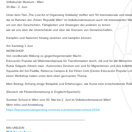
Volkskunde Museum - Wien
30.Mai - 2. Juni
Unter dem Titel „The Lost Art of Organizing Solidarity“ treffen sich 50 internationale und 
die im Rahmen der „Freien Republik Wien“ im Volkskundemuseum auch mit interessierten Wie
um von den Geschichten, Fähigkeiten und Strategien der anderen zu lernen
wie wir uns über die Unterschiede und über die Grenzen von Gemeinschaften,
Kämpfen und Nationen hinweg vereinen und kämpfen können.
Am Samstag 1.Juni
WORKSHOP
Von neoliberaler Bildung zu gegenhegemonialer Macht -
Educación Popular als Widerstandspraxis für Transformation durch, mit und für die Mensche
Rubia Salgado (Verein maiz - Autonomes Zentrum von und für Migrantinnen und das kollekti
Aquarela del Sol Padilla, Rebecca Campos & Sol Pérez Corti (Centro Educación Popular Loh
einen Workshop halten unter dem oben gennanten Thema.
Mein Beitrag: Anhang einige Beispiele und Erfahrungen, wie Kunst eine entscheidende Rolle 
(Deutsch mit Flüsterübersetzung in Englisch/Spanisch)
Summer School in Wien vom 30. Mai bis 2. Juni im Volkskundemuseum Wien!
Mehr Infos und Anmeldung:
https://transnationalorganizing.eu/news-events/summer-school-2024/
-----------------------------------------------------------------------------------------
MAI UNDJUN