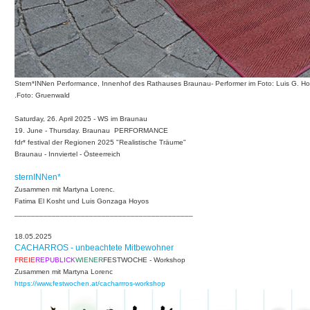
Stern*INNen Performance, Innenhof des Rathauses Braunau- Performer im Foto: Luis G. Hoy
.Foto: Gruenwald
Saturday, 26. April 2025
- WS im Braunau
19
. June - Thursday. Braunau PERFORMANCE
fdr* festival der Regionen 2025 "Realistische Träume"
Braunau - Innviertel - Östeerreich
sternINNen*
Zusammen mit Martyna Lorenc.
Fatima El Kosht und Luis Gonzaga Hoyos
___________________________________________
18.05.2025
CACHARROS - unbeachtete Mitbewohner
FREIE
REPUBLICK
WIENER
FESTWOCHE - Workshop
Zusammen mit Martyna Lorenc
https://www.festwochen.at/cacharrros-workshop