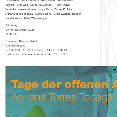
Die GalerieChristine Bauer · Lukas Halder · Harald Hofer
Irmgard Hofer-Wolf · Sarah Kniewasser · Petra Kodym
Veronika Laimer-Hubmann · Inge Muhr · Donna E. Price
Adriana Torres-Topaga · Markus Treml · Lydia Wassner-Hauser
Natalia Weiss · Ulrike Wintersteiger
Eröffnung:
Do, 06. November 2025
19.00 Uhr
Gmunden, Rinnholzplatz 8
Öffnungszeiten:
Di + Sa 9.00 - 12.00 Uhr · Do + Fr 14.00 - 18.00 Uhr
sowie nach tel. Vereinbarung +43 699 103 610 50
___________________________________