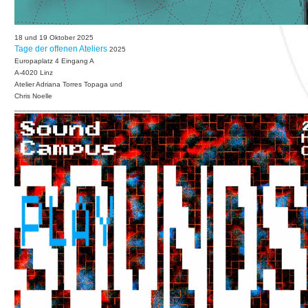
18 und 19 Oktober 2025
Tage der offenen Ateliers
2025
Europaplatz 4 Eingang A
A-4020 Linz
Atelier Adriana Torres Topaga und
Chris Noelle
_________________________________