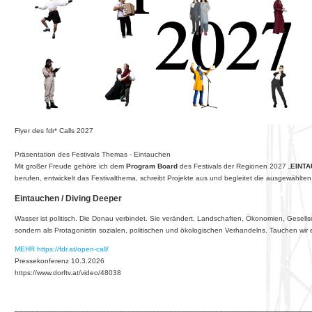
Flyer des fdr* Calls 2027
Präsentation des Festivals Themas - Eintauchen
Mit großer Freude gehöre ich dem
Program Board
des Festivals der Regionen 2027 „
EINT
berufen, entwickelt das Festivalthema, schreibt Projekte aus und begleitet die ausgewählten
Eintauchen / Diving Deeper
Wasser ist politisch. Die Donau verbindet. Sie verändert. Landschaften, Ökonomien, Gesell
sondern als Protagonistin sozialen, politischen und ökologischen Verhandelns. Tauchen wi
MEHR https://fdr.at/open-call/
Pressekonferenz 10.3.2026
https://www.dorftv.at/video/48038
_______________________________________________________________________